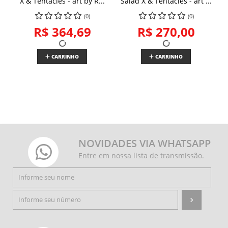
X & Tentacles - art by R...
Salad X & Tentacles - art ...
(0)
(0)
R$ 364,69
R$ 270,00
CARRINHO
CARRINHO
NOVIDADES VIA WHATSAPP
Entre em nossa lista de transmissão.