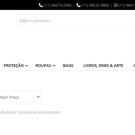
(11) 96619-2096
(11) 99632-0800
(11) 9661
PROTEÇÃO
ROUPAS
BAGS
LIVROS, ZINES & ARTE
ultado(s):
0 produtos encontrados